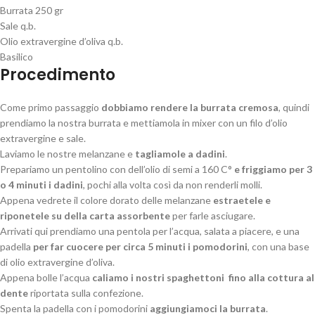
Burrata 250 gr
Sale q.b.
Olio extravergine d’oliva q.b.
Basilico
Procedimento
Come primo passaggio
dobbiamo rendere la burrata cremosa
, quindi
prendiamo la nostra burrata e mettiamola in mixer con un filo d’olio
extravergine e sale.
Laviamo le nostre melanzane e
tagliamole a dadini
.
Prepariamo un pentolino con dell’olio di semi a 160 C°
e friggiamo per 3
o 4 minuti i dadini
, pochi alla volta così da non renderli molli.
Appena vedrete il colore dorato delle melanzane
estraetele e
riponetele su della carta assorbente
per farle asciugare.
Arrivati qui prendiamo una pentola per l’acqua, salata a piacere, e una
padella
per far cuocere per circa 5 minuti i pomodorini
, con una base
di olio extravergine d’oliva.
Appena bolle l’acqua
caliamo i nostri spaghettoni fino alla cottura al
dente
riportata sulla confezione.
Spenta la padella con i pomodorini
aggiungiamoci la burrata
.