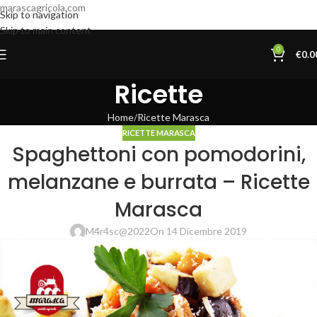
marascagricola.com
Skip to navigation
Skip to main content
0
€
0.0
Ricette
Home
Ricette Marasca
RICETTE MARASCA
Spaghettoni con pomodorini,
melanzane e burrata – Ricette
Marasca
M4r4sc@2022
On 14 Dicembre 2019