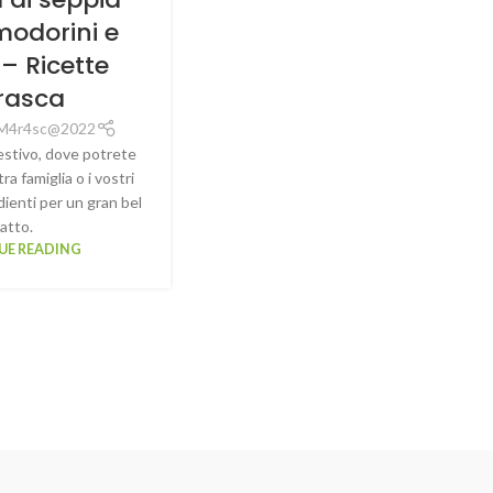
odorini e
– Ricette
rasca
M4r4sc@2022
estivo, dove potrete
ra famiglia o i vostri
dienti per un gran bel
iatto.
UE READING