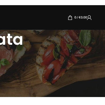
0
/
€
0.00
ata