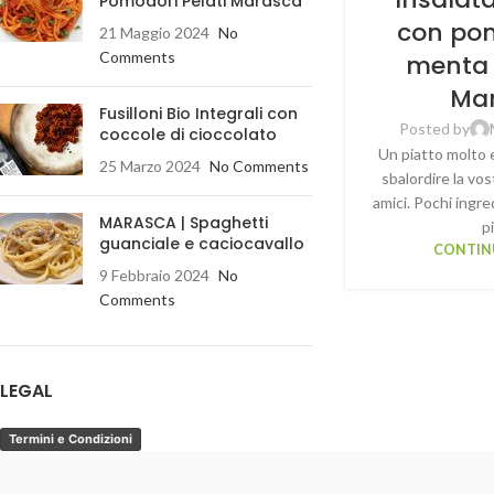
Pomodori Pelati Marasca
con pom
21 Maggio 2024
No
Comments
menta 
Ma
Fusilloni Bio Integrali con
Posted by
coccole di cioccolato
Un piatto molto 
25 Marzo 2024
No Comments
sbalordire la vost
amici. Pochi ingre
MARASCA | Spaghetti
p
guanciale e caciocavallo
CONTIN
9 Febbraio 2024
No
Comments
LEGAL
Termini e Condizioni