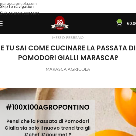
marascagricola.com
Skip to navigation
Skip to main content
0
€
0.0
MESE DI FEBBRAIO
E TU SAI COME CUCINARE LA PASSATA DI
POMODORI GIALLI MARASCA?
MARASCA AGRICOLA
#100X100AGROPONTINO
Pensi che la Passata di Pomodori
Gialla sia solo il nuovo trend tra gli
#chef #gourmet ?