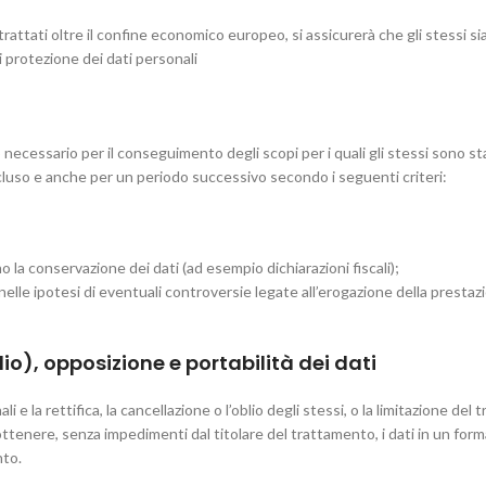
 trattati oltre il confine economico europeo, si assicurerà che gli stessi s
di protezione dei dati personali
necessario per il conseguimento degli scopi per i quali gli stessi sono sta
ncluso e anche per un periodo successivo secondo i seguenti criteri:
 la conservazione dei dati (ad esempio dichiarazioni fiscali);
ati nelle ipotesi di eventuali controversie legate all’erogazione della pres
blio), opposizione e portabilità dei dati
i e la rettifica, la cancellazione o l’oblio degli stessi, o la limitazione de
o ottenere, senza impedimenti dal titolare del trattamento, i dati in un fo
nto.