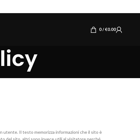
0
/
€
0.00
licy
 utente. Il testo memorizza informazioni che il sito è
el sito, altri sono invece utili al visitatore perché