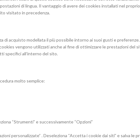
stazioni di lingua. Il vantaggio di avere dei cookies installati nel propri
ito visitato in precedenza.
ienza di acquisto modellata il più possibile intorno ai suoi gusti e preferen
cookies vengono utilizzati anche al fine di ottimizzare le prestazioni del sit
 specifici all’interno del sito.
rocedura molto semplice:
eleziona “Strumenti” e successivamente “Opzioni”
oni personalizzate” . Deseleziona “Accetta i cookie dai siti” e salva le p