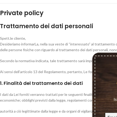
Private policy
Trattamento dei dati personali
Spett.le cliente,
Desideriamo informarLa, nella sua veste di “interessato” al trattamento 
delle persone fisiche con riguardo al trattamento dei dati personali, nonché 
Secondo la normativa indicata, tale trattamento sarà improntato ai principi 
Ai sensi dell’articolo 13 del Regolamento, pertanto, Le forniamo le segue
1. Finalità del trattamento dei dati
I dati da Lei forniti verranno trattati per le seguenti finalità: svolgimento
Is
economiche; obblighi previsti dalla legge, regolamenti contrattuali, dispo
autorità a ciò legittimate dalla legge e da organi di vigilanza e di controllo