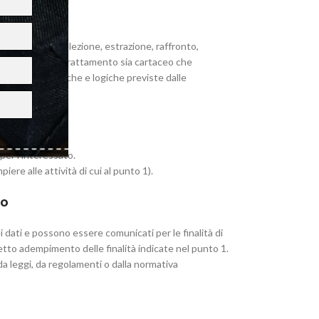
odificazione, selezione, estrazione, raffronto,
ono sottoposti a trattamento sia cartaceo che
ganizzative, fisiche e logiche previste dalle
per l’interessato.
ere alle attività di cui al punto 1).
to
 dati e possono essere comunicati per le finalità di
rretto adempimento delle finalità indicate nel punto 1.
 da leggi, da regolamenti o dalla normativa