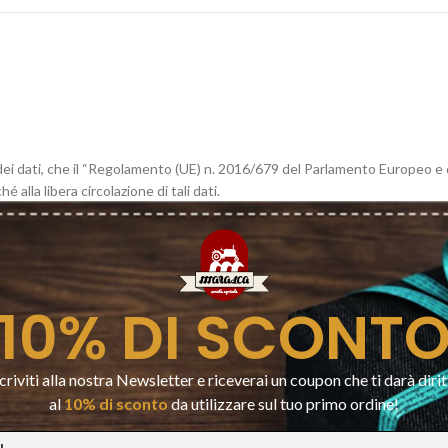
dei dati, che il “Regolamento (UE) n. 2016/679 del Parlamento Europeo e d
alla libera circolazione di tali dati.
di correttezza, liceità e trasparenza e di tutela della Sua riservatezza e d
nti informazioni:
10% DI SCONT
 dell’attività di vendita, gestione dei rapporti commerciali, finalità ammini
criviti alla nostra Newsletter e riceverai un coupon che ti darà diri
sizioni impartite da
al
10% di sconto
da utilizzare sul tuo primo ordine!
.