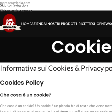
marascagricola.com
Skip to navigation
Skip to main content
HOME
AZIENDA
I NOSTRI PRODOTTI
RICETTE
SHOP
NEWS
Cookie
Informativa sui Cookies & Privacy po
Cookies Policy
Che cosa è un cookie?
Che cosa è un cookie? Un cookie è un piccolo file di testo che viene mem
in grado di leggere nel momento in cui viene consultato in un secondo mom