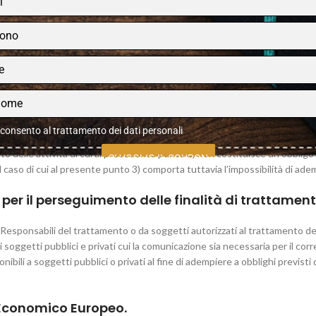
egistrazione, organizzazione, conservazione, consultazione, elaborazione, m
ione dei dati (operazioni indicate all’art. 4 n.2 GDPR). I dati personali s
 l’integrità e la riservatezza dei dati stessi nel rispetto delle misure or
 dagli incaricati del trattamento.
consento al trattamento dei dati personali
nto delle attività di cui al precedente punto 1) non costituisce un obbligo 
SI VOGLIO IL COUPON
 caso di cui al presente punto 3) comporta tuttavia l’impossibilità di adempi
 per il perseguimento delle finalità di trattamen
Responsabili del trattamento o da soggetti autorizzati al trattamento dei
ei soggetti pubblici e privati cui la comunicazione sia necessaria per il co
nibili a soggetti pubblici o privati al fine di adempiere a obblighi previsti
o Economico Europeo.