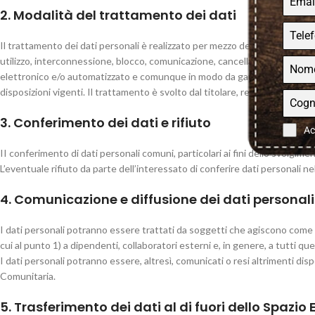
2. Modalità del trattamento dei dati
Il trattamento dei dati personali è realizzato per mezzo della raccolta, r
utilizzo, interconnessione, blocco, comunicazione, cancellazione e distruz
elettronico e/o automatizzato e comunque in modo da garantire la sicurezza,
disposizioni vigenti. Il trattamento è svolto dal titolare, responsabile e/o
3. Conferimento dei dati e rifiuto
Ac
II conferimento di dati personali comuni, particolari ai fini dello svolgime
L’eventuale rifiuto da parte dell’interessato di conferire dati personali nel
4. Comunicazione e diffusione dei dati personali
I dati personali potranno essere trattati da soggetti che agiscono come 
cui al punto 1) a dipendenti, collaboratori esterni e, in genere, a tutti qu
I dati personali potranno essere, altresì, comunicati o resi altrimenti dispo
Comunitaria.
5. Trasferimento dei dati al di fuori dello Spazi